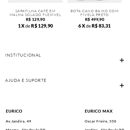
SAPATILHA CAFÉ EM
BOTA CANO BAIXO COM
MALHA SOLADO FLEXÍVEL
FIVELA PRETO
R$
129
,
90
R$
499
,
90
1
de
R$
129
,
90
6
de
R$
83
,
31
INSTITUCIONAL
AJUDA E SUPORTE
EURICO
EURICO MAX
Av.Jandira, 49
Oscar Freire, 550
Moema - São Paulo/SP
Jardins - São Paulo/SP