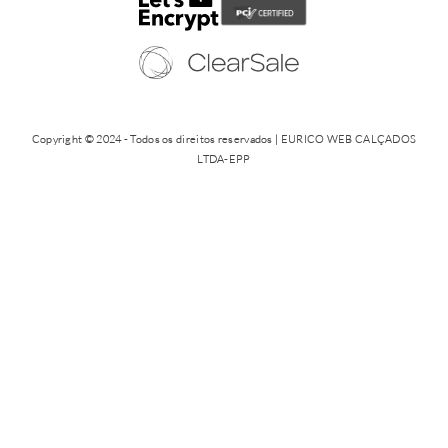
Copyright © 2024 - Todos os direitos reservados | EURICO WEB CALÇADOS
LTDA-EPP
CNPJ: 12.579.806/0001-65 | Av. Jandira, 59 - Indianópolis - São Paulo/SP - (11)
5054 8878