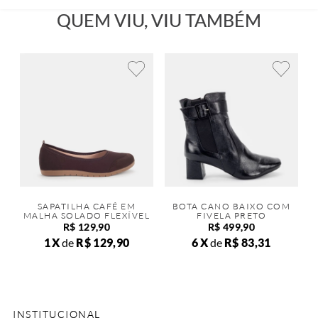
QUEM VIU, VIU TAMBÉM
SAPATILHA CAFÉ EM
BOTA CANO BAIXO COM
MALHA SOLADO FLEXÍVEL
FIVELA PRETO
R$
129
,
90
R$
499
,
90
1
de
R$
129
,
90
6
de
R$
83
,
31
INSTITUCIONAL