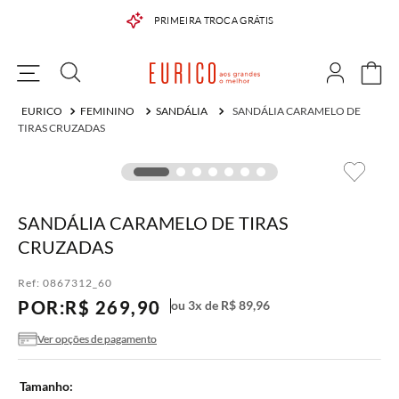
PRIMEIRA TROCA GRÁTIS
FEMININO
SANDÁLIA
SANDÁLIA CARAMELO DE
TIRAS CRUZADAS
SANDÁLIA CARAMELO DE TIRAS
CRUZADAS
Ref:
0867312_60
POR:
R$
269
,
90
ou
3
x de
R$
89
,
96
Ver opções de pagamento
Tamanho