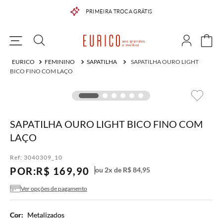
PRIMEIRA TROCA GRÁTIS
FEMININO
SAPATILHA
SAPATILHA OURO LIGHT
BICO FINO COM LAÇO
SAPATILHA OURO LIGHT BICO FINO COM
LAÇO
Ref:
3040309_10
POR:
R$
169
,
90
ou
2
x de
R$
84
,
95
Ver opções de pagamento
Cor:
Metalizados