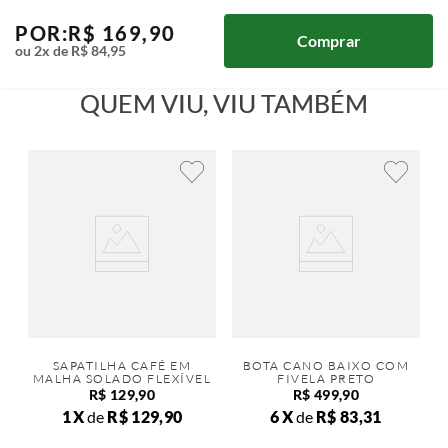
POR:
R$
169
,
90
Comprar
ou
2
x de
R$
84
,
95
QUEM VIU, VIU TAMBÉM
SAPATILHA CAFÉ EM
BOTA CANO BAIXO COM
MALHA SOLADO FLEXÍVEL
FIVELA PRETO
R$
129
,
90
R$
499
,
90
1
de
R$
129
,
90
6
de
R$
83
,
31