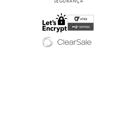
SEGURANÇA
Copyright © 2024 - Todos os direitos reservados | EURICO WEB CALÇADOS
LTDA-EPP
CNPJ: 12.579.806/0001-65 | Av. Jandira, 59 - Indianópolis - São Paulo/SP - (11)
5054 8878