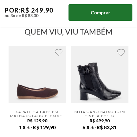
POR:
R$
249
,
90
Comprar
ou
3
x de
R$
83
,
30
QUEM VIU, VIU TAMBÉM
SAPATILHA CAFÉ EM
BOTA CANO BAIXO COM
MALHA SOLADO FLEXÍVEL
FIVELA PRETO
R$
129
,
90
R$
499
,
90
1
de
R$
129
,
90
6
de
R$
83
,
31