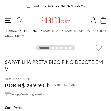
COMPRE NO SITE E RETIRE NAS LOJAS
FEMININO
SAPATILHA
SAPATILHA PRETA BICO FINO
DECOTE EM V
SAPATILHA PRETA BICO FINO DECOTE EM
V
Ref:
0866491_01
POR:
R$
249
,
90
ou
3
x de
R$
83
,
30
Ver opções de pagamento
Cor:
Preto