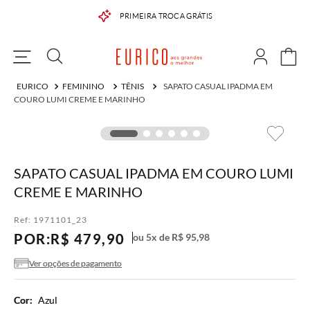
PRIMEIRA TROCA GRÁTIS
FEMININO
TÊNIS
SAPATO CASUAL IPADMA EM
COURO LUMI CREME E MARINHO
SAPATO CASUAL IPADMA EM COURO LUMI
CREME E MARINHO
Ref:
1971101_23
POR:
R$
479
,
90
ou
5
x de
R$
95
,
98
Ver opções de pagamento
Cor:
Azul