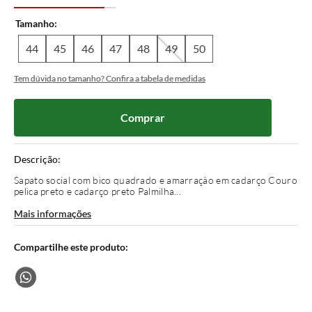
Tamanho
44
45
46
47
48
49
50
Tem dúvida no tamanho? Confira a tabela de medidas
Comprar
Descrição:
Sapato social com bico quadrado e amarração em cadarço Couro
pelica preto e cadarço preto Palmilha...
Mais informações