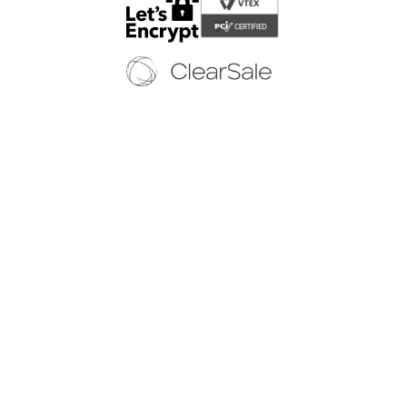
Copyright © 2024 - Todos os direitos reservados | EURICO WEB CALÇADOS
LTDA-EPP
CNPJ: 12.579.806/0001-65 | Av. Jandira, 59 - Indianópolis - São Paulo/SP - (11)
5054 8878