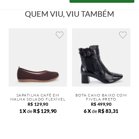
QUEM VIU, VIU TAMBÉM
SAPATILHA CAFÉ EM
BOTA CANO BAIXO COM
MALHA SOLADO FLEXÍVEL
FIVELA PRETO
R$
129
,
90
R$
499
,
90
1
de
R$
129
,
90
6
de
R$
83
,
31