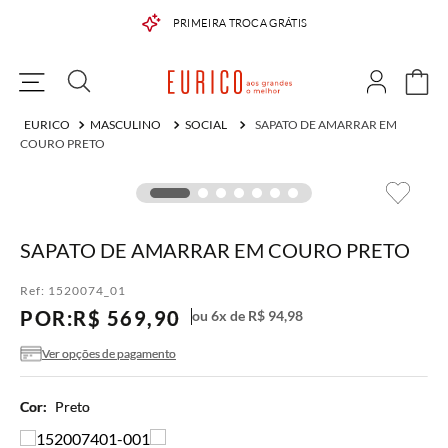
PRIMEIRA TROCA GRÁTIS
MASCULINO
SOCIAL
SAPATO DE AMARRAR EM
COURO PRETO
SAPATO DE AMARRAR EM COURO PRETO
Ref:
1520074_01
POR:
R$
569
,
90
ou
6
x de
R$
94
,
98
Ver opções de pagamento
Cor:
Preto