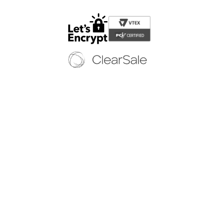
Copyright © 2024 - Todos os direitos reservados | EURICO WEB CALÇADOS
LTDA-EPP
CNPJ: 12.579.806/0001-65 | Av. Jandira, 59 - Indianópolis - São Paulo/SP - (11)
5054 8878