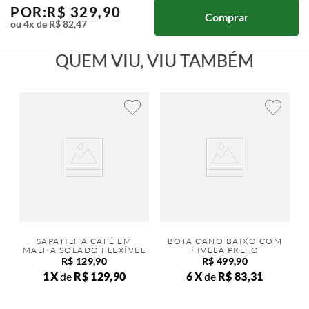
POR:
R$
329
,
90
Comprar
ou
4
x de
R$
82
,
47
QUEM VIU, VIU TAMBÉM
SAPATILHA CAFÉ EM
BOTA CANO BAIXO COM
MALHA SOLADO FLEXÍVEL
FIVELA PRETO
R$
129
,
90
R$
499
,
90
1
de
R$
129
,
90
6
de
R$
83
,
31