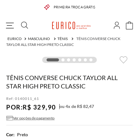
PRIMEIRA TROCA GRÁTIS
MASCULINO
TÊNIS
TÊNIS CONVERSE CHUCK
TAYLOR ALL STAR HIGH PRETO CLASSIC
TÊNIS CONVERSE CHUCK TAYLOR ALL
STAR HIGH PRETO CLASSIC
Ref:
0140011_61
POR:
R$
329
,
90
ou
4
x de
R$
82
,
47
Ver opções de pagamento
Cor:
Preto