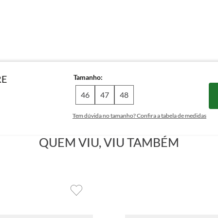
Tamanho
RE
46
47
48
Tem dúvida no tamanho? Confira a tabela de medidas
QUEM VIU, VIU TAMBÉM