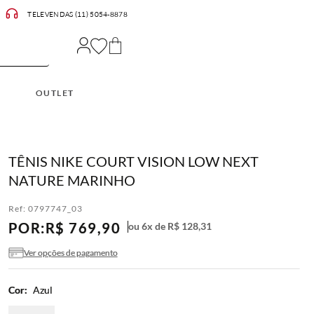
TELEVENDAS (11) 5054-8878
OUTLET
TÊNIS NIKE COURT VISION LOW NEXT
NATURE MARINHO
Ref:
0797747_03
POR:
R$
769
,
90
ou
6
x de
R$
128
,
31
Ver opções de pagamento
Cor:
Azul