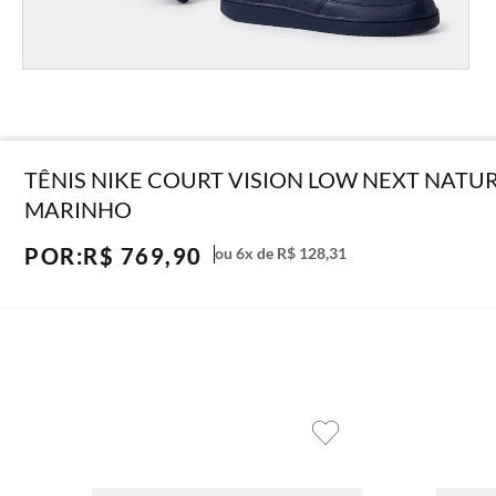
TÊNIS NIKE COURT VISION LOW NEXT NATU
MARINHO
POR:
R$
769
,
90
ou
6
x de
R$
128
,
31