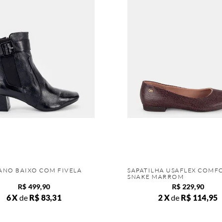
ANO BAIXO COM FIVELA
SAPATILHA USAFLEX COMF
SNAKE MARROM
R$
499
,
90
R$
229
,
90
6
de
R$
83
,
31
2
de
R$
114
,
95