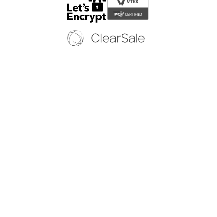
Copyright © 2024 - Todos os direitos reservados | EURICO WEB CALÇADOS
LTDA-EPP
CNPJ: 12.579.806/0001-65 | Av. Jandira, 59 - Indianópolis - São Paulo/SP - (11)
5054 8878