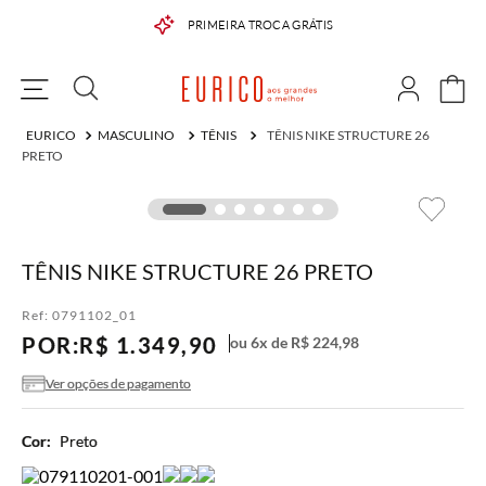
PRIMEIRA TROCA GRÁTIS
MASCULINO
TÊNIS
TÊNIS NIKE STRUCTURE 26
PRETO
TÊNIS NIKE STRUCTURE 26 PRETO
Ref:
0791102_01
POR:
R$
1
.
349
,
90
ou
6
x de
R$
224
,
98
Ver opções de pagamento
Cor:
Preto