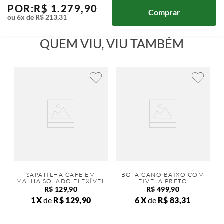
POR:
R$
1
.
279
,
90
Comprar
ou
6
x de
R$
213
,
31
QUEM VIU, VIU TAMBÉM
SAPATILHA CAFÉ EM
BOTA CANO BAIXO COM
MALHA SOLADO FLEXÍVEL
FIVELA PRETO
R$
129
,
90
R$
499
,
90
1
de
R$
129
,
90
6
de
R$
83
,
31