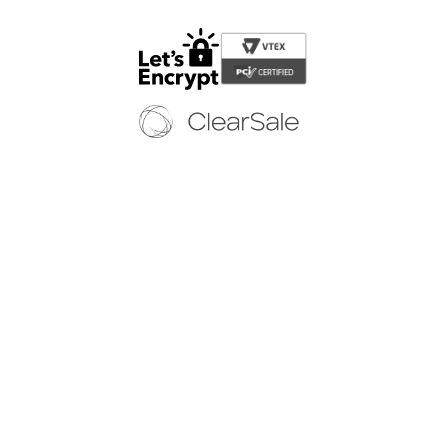
Copyright © 2024 - Todos os direitos reservados | EURICO WEB CALÇADOS
LTDA-EPP
CNPJ: 12.579.806/0001-65 | Av. Jandira, 59 - Indianópolis - São Paulo/SP - (11)
5054 8878