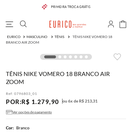
PRIMEIRA TROCA GRÁTIS
MASCULINO
TÊNIS
TÊNIS NIKE VOMERO 18
BRANCO AIR ZOOM
TÊNIS NIKE VOMERO 18 BRANCO AIR
ZOOM
Ref:
0796803_01
POR:
R$
1
.
279
,
90
ou
6
x de
R$
213
,
31
Ver opções de pagamento
Cor:
Branco